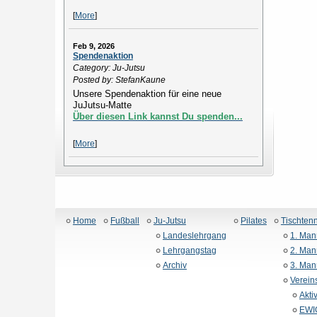
[
More
]
Feb 9, 2026
Spendenaktion
Category: Ju-Jutsu
Posted by: StefanKaune
Unsere Spendenaktion für eine neue
JuJutsu-Matte
Über diesen Link kannst Du spenden...
[
More
]
Home
Fußball
Ju-Jutsu
Pilates
Tischtenn
Landeslehrgang
1. Man
Lehrgangstag
2. Man
Archiv
3. Man
Verein
Akti
EWIG