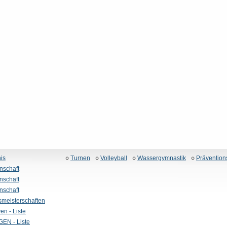
is
Turnen
Volleyball
Wassergymnastik
Prävention
nschaft
nschaft
nschaft
smeisterschaften
ven - Liste
EN - Liste