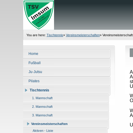
You are here:
Tischtennis
»
Vereinsmeisterschaften
»
Vereinsmeisterschaft
Home
Fußball
A
Ju-Jutsu
A
s
Pilates
U
Tischtennis
W
1. Mannschaft
O
2. Mannschaft
W
A
3. Mannschaft
Vereinsmeisterschaften
U
Aktiven - Liste