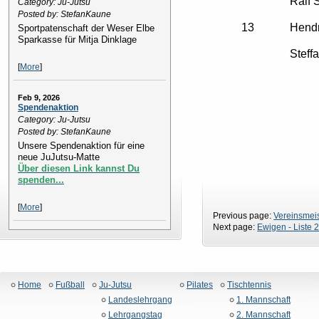
Ralf 
Category: Ju-Jutsu
Posted by: StefanKaune
13
Hendr
Sportpatenschaft der Weser Elbe
Sparkasse für Mitja Dinklage
Steff
[
More
]
Feb 9, 2026
Spendenaktion
Category: Ju-Jutsu
Posted by: StefanKaune
Unsere Spendenaktion für eine
neue JuJutsu-Matte
Über diesen Link kannst Du
spenden...
[
More
]
Previous page:
Vereinsmeis
Next page:
Ewigen - Liste 
Home
Fußball
Ju-Jutsu
Pilates
Tischtennis
Landeslehrgang
1. Mannschaft
Lehrgangstag
2. Mannschaft