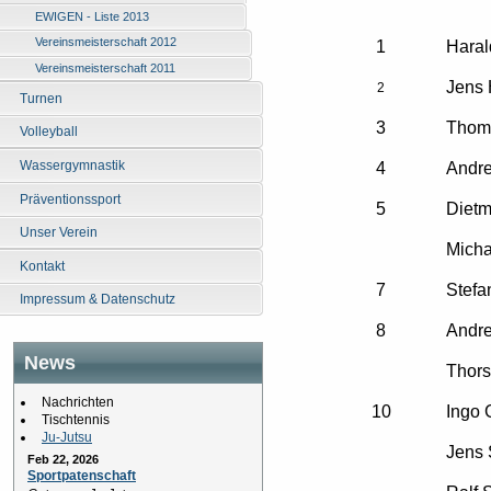
EWIGEN - Liste 2013
Vereinsmeisterschaft 2012
1
Hara
Vereinsmeisterschaft 2011
Jens
2
Turnen
3
Thoma
Volleyball
Wassergymnastik
4
Andr
Präventionssport
5
Diet
Unser Verein
Micha
Kontakt
7
Stefa
Impressum & Datenschutz
8
Andre
News
Thor
Nachrichten
10
Ingo 
Tischtennis
Ju-Jutsu
Jens 
Feb 22, 2026
Sportpatenschaft