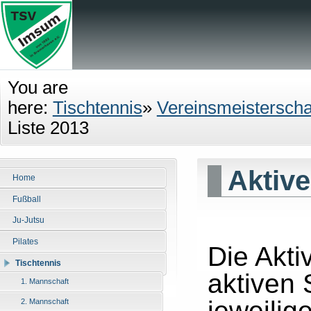
You are
here:
Tischtennis
»
Vereinsmeisterscha
Liste 2013
Aktive
Home
Fußball
Ju-Jutsu
Pilates
Die Akti
Tischtennis
aktiven 
1. Mannschaft
jeweilig
2. Mannschaft