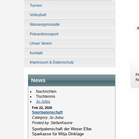
Turnen
E
Volleyball
Wassergymnastik
Präventionssport
Unser Verein
Kontakt
Impressum & Datenschutz
P
News
N
Nachrichten
Tischtennis
Ju-Jutsu
Feb 22, 2026
Sportpatenschaft
Category: Ju-Jutsu
Posted by: StefanKaune
Sportpatenschaft der Weser Elbe
Sparkasse für Mitja Dinklage