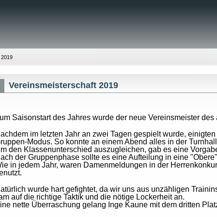
 2019
Vereinsmeisterschaft 2019
um Saisonstart des Jahres wurde der neue Vereinsmeister des a
achdem im letzten Jahr an zwei Tagen gespielt wurde, einigten s
ruppen-Modus. So konnte an einem Abend alles in der Turnha
m den Klassenunterschied auszugleichen, gab es eine Vorgab
ach der Gruppenphase sollte es eine Aufteilung in eine "Obere
ie in jedem Jahr, waren Damenmeldungen in der Herrenkonkur
enutzt.
atürlich wurde hart gefightet, da wir uns aus unzähligen Train
am auf die richtige Taktik und die nötige Lockerheit an.
ine nette Überraschung gelang Inge Kaune mit dem dritten Pla