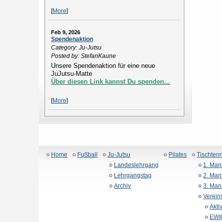
[
More
]
Feb 9, 2026
Spendenaktion
Category: Ju-Jutsu
Posted by: StefanKaune
Unsere Spendenaktion für eine neue
JuJutsu-Matte
Über diesen Link kannst Du spenden...
[
More
]
Home
Fußball
Ju-Jutsu
Pilates
Tischtenn
Landeslehrgang
1. Man
Lehrgangstag
2. Man
Archiv
3. Man
Verein
Akti
EWIG