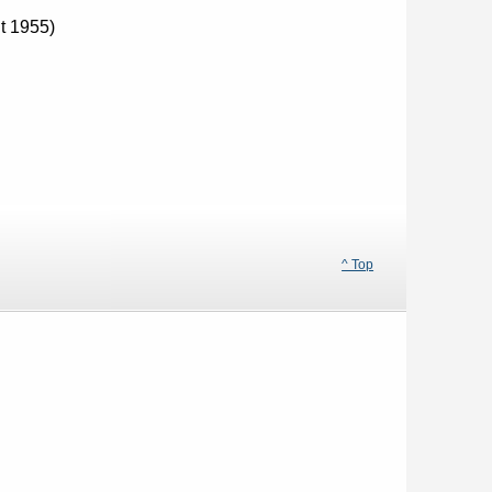
t 1955)
^ Top