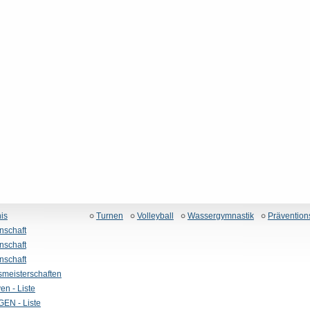
is
Turnen
Volleyball
Wassergymnastik
Prävention
nschaft
nschaft
nschaft
smeisterschaften
ven - Liste
EN - Liste