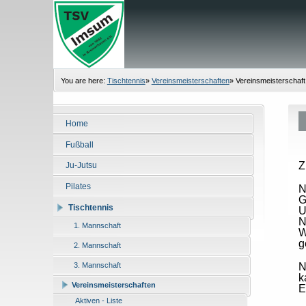
You are here:
Tischtennis
»
Vereinsmeisterschaften
»
Vereinsmeisterschaft
Home
Fußball
Z
Ju-Jutsu
Pilates
N
G
Tischtennis
U
N
1. Mannschaft
W
g
2. Mannschaft
N
3. Mannschaft
k
Vereinsmeisterschaften
E
Aktiven - Liste