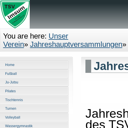
You are here:
Unser
Verein
»
Jahreshauptversammlungen
Jahre
Home
Fußball
Ju-Jutsu
Pilates
Tischtennis
Jahres
Turnen
Volleyball
des TS
Wassergymnastik