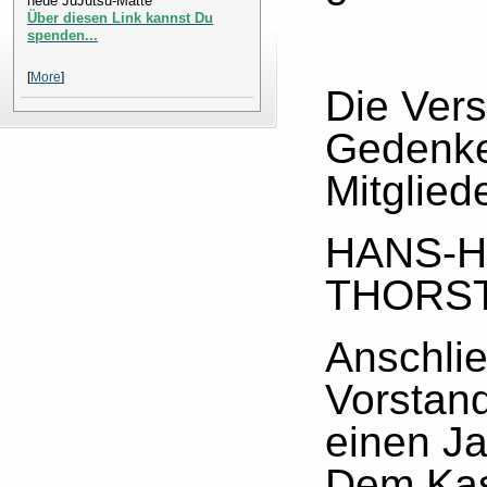
neue JuJutsu-Matte
Über diesen Link kannst Du
spenden...
[
More
]
Die Ver
Gedenke
Mitglied
HANS-H
THORS
Anschlie
Vorstand
einen Ja
Dem Kas