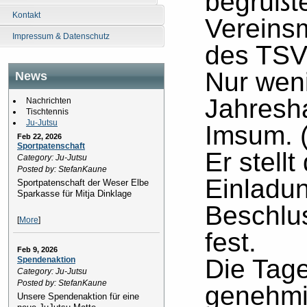
begrüßt
Kontakt
Vereinsm
Impressum & Datenschutz
des TSV
Nur weni
News
Jahresh
Nachrichten
Tischtennis
Ju-Jutsu
Imsum. 
Feb 22, 2026
Sportpatenschaft
Er stell
Category: Ju-Jutsu
Posted by: StefanKaune
Einladu
Sportpatenschaft der Weser Elbe
Sparkasse für Mitja Dinklage
Beschlu
[
More
]
fest.
Feb 9, 2026
Die Tag
Spendenaktion
Category: Ju-Jutsu
Posted by: StefanKaune
genehmi
Unsere Spendenaktion für eine