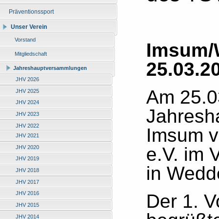
Präventionssport
Unser Verein
Vorstand
Imsum/
Mitgliedschaft
25.03.2
Jahreshauptversammlungen
JHV 2026
Am 25.03
JHV 2025
JHV 2024
Jahresh
JHV 2023
JHV 2022
Imsum v
JHV 2021
e.V. im
JHV 2020
JHV 2019
in Wedd
JHV 2018
JHV 2017
JHV 2016
Der 1. 
JHV 2015
JHV 2014