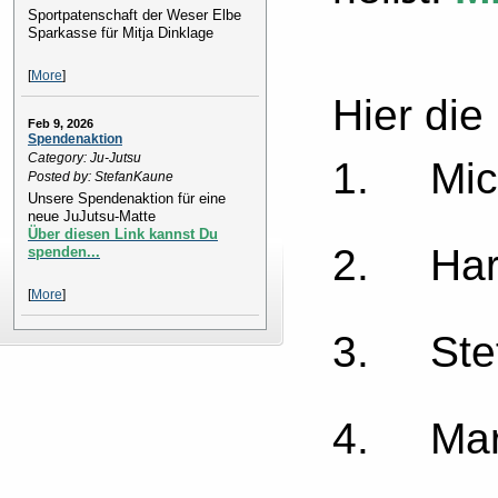
Sportpatenschaft der Weser Elbe
Sparkasse für Mitja Dinklage
[
More
]
Hier die
Feb 9, 2026
Spendenaktion
Category: Ju-Jutsu
1. Mic
Posted by: StefanKaune
Unsere Spendenaktion für eine
neue JuJutsu-Matte
Über diesen Link kannst Du
2. Har
spenden...
[
More
]
3. Ste
4. Mar