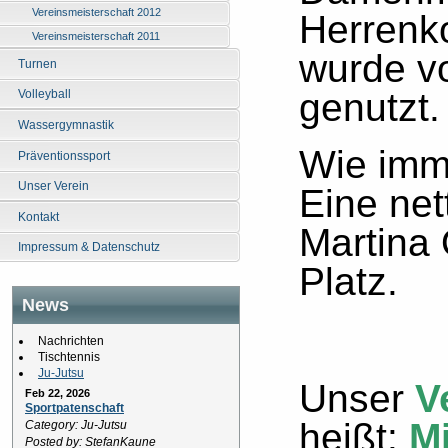
Vereinsmeisterschaft 2012
Herrenk
Vereinsmeisterschaft 2011
wurde v
Turnen
genutzt.
Volleyball
Wassergymnastik
Wie imme
Präventionssport
Unser Verein
Eine ne
Kontakt
Martina
Impressum & Datenschutz
Platz.
News
Nachrichten
Tischtennis
Ju-Jutsu
Unser
V
Feb 22, 2026
Sportpatenschaft
heißt:
M
Category: Ju-Jutsu
Posted by: StefanKaune