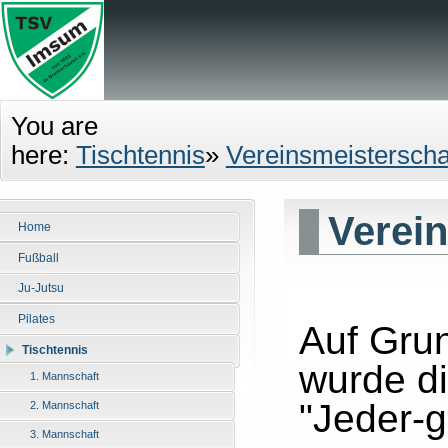
You are
here:
Tischtennis
»
Vereinsmeisterscha
Verein
Home
Fußball
Ju-Jutsu
Pilates
Auf Gru
Tischtennis
wurde di
1. Mannschaft
"Jeder-
2. Mannschaft
3. Mannschaft