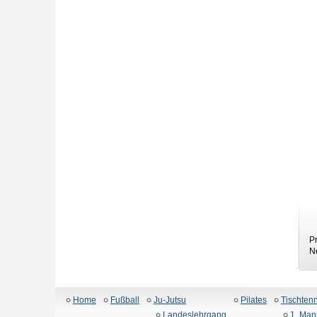
P
N
Home
Fußball
Ju-Jutsu
Pilates
Tischtenn
Landeslehrgang
1. Man