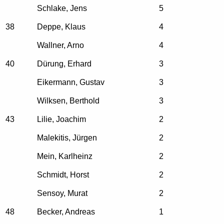
Schlake, Jens
5
38
Deppe, Klaus
4
Wallner, Arno
4
40
Dürung, Erhard
3
Eikermann, Gustav
3
Wilksen, Berthold
3
43
Lilie, Joachim
2
Malekitis, Jürgen
2
Mein, Karlheinz
2
Schmidt, Horst
2
Sensoy, Murat
2
48
Becker, Andreas
1