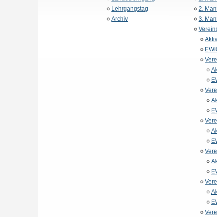
Lehrgangstag
2. Man
Archiv
3. Man
Verein
Akti
EWIG
Vere
Ak
E
Vere
Ak
E
Vere
Ak
E
Vere
Ak
E
Vere
Ak
E
Vere