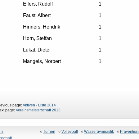
Eilers, Rudolf
1
Faust, Albert
1
Hinners, Hendrik
1
Horn, Steffan
1
Lukat, Dieter
1
Mangels, Norbert
1
revious page:
Aktiven - Liste 2014
ext page:
Vereinsmeisterschaft 2013
is
Turnen
Volleyball
Wassergymnastik
Prävention
nschaft