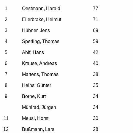
1
Oestmann, Harald
77
2
Ellerbrake, Helmut
71
3
Hübner, Jens
69
4
Sperling, Thomas
59
5
Ahlf, Hans
42
6
Krause, Andreas
40
7
Martens, Thomas
38
8
Heins, Günter
35
9
Borne, Kurt
34
Mühlrad, Jürgen
34
11
Meusl, Horst
30
12
Bußmann, Lars
28