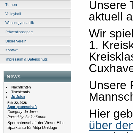
Unsere T
Turnen
aktuell 
Volleyball
Wassergymnastik
Wir spie
Präventionssport
1. Kreis
Unser Verein
Kontakt
Kreiskla
Impressum & Datenschutz
Cuxhave
News
Unsere 
Nachrichten
Tischtennis
Mannscha
Ju-Jutsu
Feb 22, 2026
Sportpatenschaft
Hier ge
Category: Ju-Jutsu
Posted by: StefanKaune
über den
Sportpatenschaft der Weser Elbe
Sparkasse für Mitja Dinklage