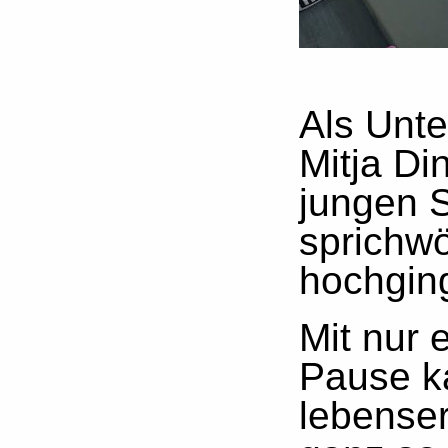
Als Unt
Mitja Di
jungen 
sprichwö
hochgin
Mit nur 
Pause k
lebenser