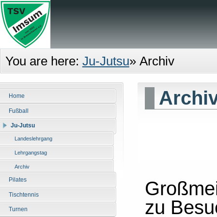
You are here:
Ju-Jutsu
»
Archiv
Archi
Home
Fußball
Ju-Jutsu
Landeslehrgang
Lehrgangstag
Archiv
Pilates
Großmei
Tischtennis
zu Bes
Turnen