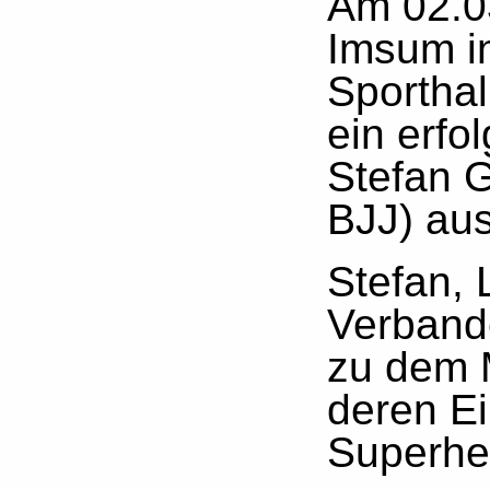
Am 02.0
Imsum i
Sporthal
ein erfo
Stefan G
BJJ) aus
Stefan,
Verbande
zu dem 
deren Ei
Superhe