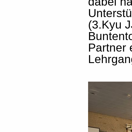
dabei hat
Unterst
(3.Kyu 
Buntento
Partner
Lehrgang