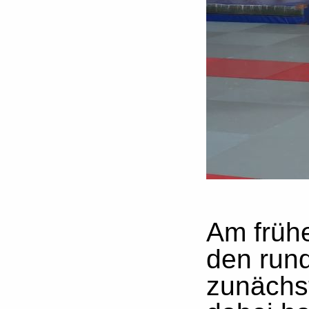
Am früh
den run
zunächst