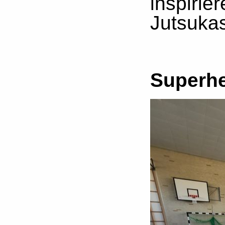
inspirier
Jutsuka
Superh