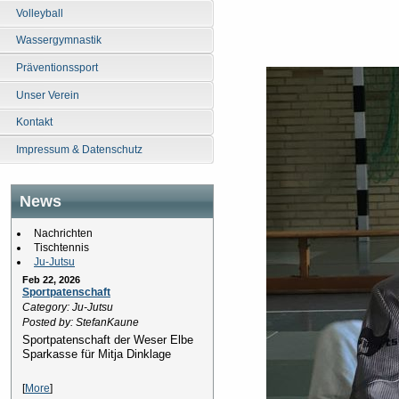
Volleyball
Wassergymnastik
Präventionssport
Unser Verein
Kontakt
Impressum & Datenschutz
News
Nachrichten
Tischtennis
Ju-Jutsu
Feb 22, 2026
Sportpatenschaft
Category: Ju-Jutsu
Posted by: StefanKaune
Sportpatenschaft der Weser Elbe
Sparkasse für Mitja Dinklage
[
More
]