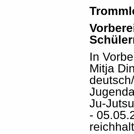
Tromml
Vorbere
Schüler
In Vorb
Mitja Di
deutsch/
Jugenda
Ju-Juts
- 05.05.
reichha