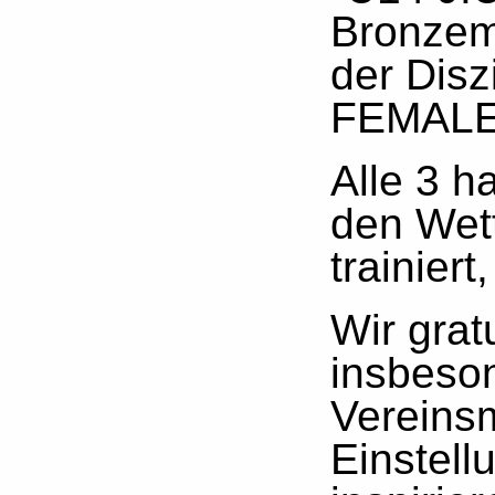
Bronzeme
der Disz
FEMALE -
Alle 3 h
den Wett
trainier
Wir grat
insbeso
Vereinsm
Einstell