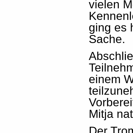
vielen M
Kennenl
ging es 
Sache.
Abschlie
Teilneh
einem We
teilzun
Vorberei
Mitja na
Der Tro