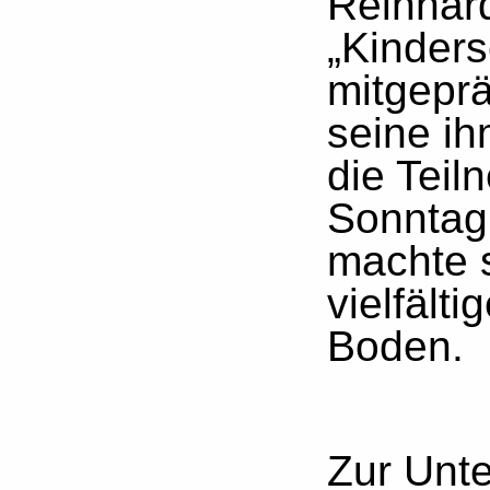
Reinhard
„Kinder
mitgeprä
seine i
die Tei
Sonntag
machte s
vielfält
Boden.
Zur Unte