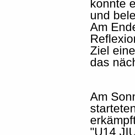
konnte 
und bele
Am Ende
Reflexio
Ziel ein
das näch
Am Sonn
startete
erkämpft
"U14 JI