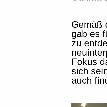
Gemäß 
gab es f
zu entd
neuinter
Fokus da
sich se
auch fin