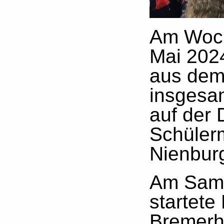
Am Woch
Mai 2024
aus dem
insgesa
auf der
Schülerm
Nienbur
Am Sams
startete
Bremerha