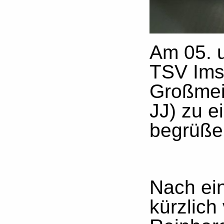
Am 05. u
TSV Ims
Großmei
JJ) zu 
begrüße
Nach ei
kürzlich